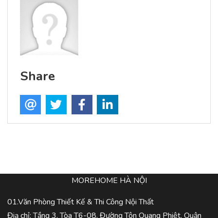
Share
MOREHOME HÀ NỘI
01.Văn Phòng Thiết Kế & Thi Công Nội Thất
Điạ chỉ: Tầng 3, Tòa T6-08, Đường Tôn Quang Phiệt, Quận