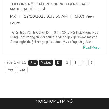
THI CÔNG NỘI THẤT PHÒNG NGỦ ĐÚNG CÁCH
MANG LẠI LỢI ÍCH GÌ?
MX
|
12/10/2025 9:33:50 AM
|
(307) View
Count
- Giới Thiệu Về Thi Công Nội Thất Thi Công Nội Thất Phòng Ngủ
Đúng Cách không chỉ đơn thuần là việc sắp xếp đồ đạc mà còn
là một nghệ thuật kết hợp giữa thẩm mỹ và công năng. Việc
Read More
Page 1 of 11
First
Previous
[1]
2
3
4
5
Next
Last
MOREHOME HÀ NỘI