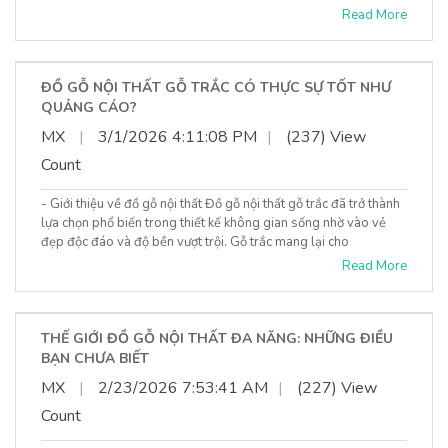
Read More
ĐỒ GỖ NỘI THẤT GỖ TRẮC CÓ THỰC SỰ TỐT NHƯ
QUẢNG CÁO?
MX
|
3/1/2026 4:11:08 PM
|
(237) View
Count
- Giới thiệu về đồ gỗ nội thất Đồ gỗ nội thất gỗ trắc đã trở thành
lựa chọn phổ biến trong thiết kế không gian sống nhờ vào vẻ
đẹp độc đáo và độ bền vượt trội. Gỗ trắc mang lại cho
Read More
THẾ GIỚI ĐỒ GỖ NỘI THẤT ĐA NĂNG: NHỮNG ĐIỀU
BẠN CHƯA BIẾT
MX
|
2/23/2026 7:53:41 AM
|
(227) View
Count