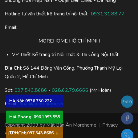
phường Hòa Hiệp Nam - Quận Liên Chiểu - Đà Nẵng
Hotline tư vấn thiết kế trang trí nội thất:
0931.31.88.77
Email:
MOREHOME HỒ CHÍ MINH
VP Thiết Kế trang trí Nội Thất & Thi Công Nội Thất
Địa Chỉ
: Số 144 Đồng Văn Cống, Phường Thạnh Mỹ Lợi,
Quận 2, Hồ Chí Minh
Sđt:
097.543.8686
-
028.62.79.6666
(Mr Hoàn)
Hà Nội: 0936.330.222
Email:
hoan@morehome.vn
Hải Phòng: 096.1993.555
Copyright 2009 by
Mặt Bàn Ăn Morehome
|
Privacy
TPHCM: 097.543.8686
Statement
|
Terms Of Use